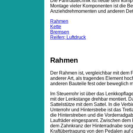
Die Fahrradtechnik ist heute sehr komple
Montage vieler Komponenten ist die Be
Anziehdrehmomenten und anderen Detai
Rahmen
Kette
Bremsen
Reifen; Luftdruck
Rahmen
Der Rahmen ist, vergleichbar mit dem 
anderer Art, als tragendes Element hoch
anderen Bauteile fest oder beweglich m
Im Steuerrohr ist über das Lenkkopflag
mit der Lenkstange drehbar montiert. Da
Sattelstütze mit dem Sattel. In die Verb
Unterrohr und Hinterstrebe ist das Tre
die Hinterstreben und die Vorderradga
Laufräder eingespannt. Zwischen dem K
dem Zahnkranz der Hinterradnabe sorgt 
Kraftübertragung von den Pedalen auf d