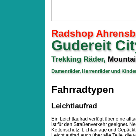
Radshop Ahrensb
Gudereit Cit
Trekking Räder,
Mountai
Damenräder, Herrenräder und Kinder
Fahrradtypen
Leichtlaufrad
Ein Leichtlaufrad verfügt über eine all
ist für den Straßenverkehr geeignet. N
Kettenschutz, Lichtanlage und Gepäcktr
Leichtlaufrad auch über alle Teile, di