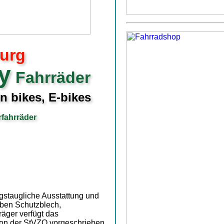
urg
y
Fahrräder
n bikes, E-bikes
fahrräder
tagstaugliche Ausstattung und
eben Schutzblech,
äger verfügt das
e von der StVZO vorgeschrieben