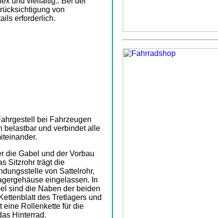
x und vielfältig.. Bei der
rücksichtigung von
ls erforderlich.
Fahrgestell bei Fahrzeugen
 belastbar und verbindet alle
iteinander.
er die Gabel und der Vorbau
s Sitzrohr trägt die
indungsstelle von Sattelrohr,
tlagergehäuse eingelassen. In
bel sind die Naben der beiden
ettenblatt des Tretlagers und
eine Rollenkette für die
as Hinterrad.