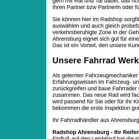
gern mit Rat und Tat dabei, das rich
Ihren Partner bzw Partnerin oder fü
Sie können hier im Radshop sorgfä
auswählen und auch gleich probef
verkehrsberuhigte Zone in der Ge
Ahrensburg eignet sich gut für ein
Das ist ein Vorteil, den unsere Ku
Unsere Fahrrad Werk
Als gelernter Fahrzeugmechaniker 
Erfahrungswissen im Fahrzeug- u
zurückgreifen
und baue Fahrrader 
zusammen. Das neue Rad wird fach
wird passend für Sie oder für Ihr Ki
bekommen die erste Inspektion gra
Ihr Fahrradhändler aus Ahrensburg 
Radshop Ahrensburg - Ihr Reifen
Einfluß auf den Leichtlauf hat die 