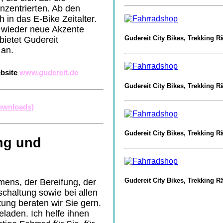
nzentrierten. Ab den
 in das E-Bike Zeitalter.
 wieder neue Akzente
Gudereit City Bikes, Trekking R
bietet Gudereit
an.
ebsite
www.gudereit.de
Gudereit City Bikes, Trekking R
Downloads)
Gudereit City Bikes, Trekking R
ung und
Gudereit City Bikes, Trekking R
mens, der Bereifung, der
chaltung sowie bei allen
ung beraten wir Sie gern.
geladen.
Ich helfe ihnen