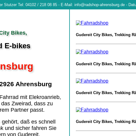
ter Stutzer Tel: 04102 / 218 08 85 - E-Mail: info@radshop-ahrensburg.de - Da
City Bikes,
Gudereit City Bikes, Trekking R
d E-bikes
ensburg
Gudereit City Bikes, Trekking R
22926 Ahrensburg
Gudereit City Bikes, Trekking R
Fahrrad mit Elekroanrieb,
 das Zweirad, dass zu
hrem Partner passt.
 gehört, daß es schnell
Gudereit City Bikes, Trekking R
ink und sicher fahren Sie
rn von Gudereit.