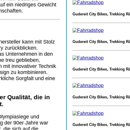
uf ein niedriges Gewicht
nschaften.
Gudereit City Bikes, Trekking R
ersteller kann mit Stolz
Gudereit City Bikes, Trekking R
ry zurückblicken.
das Unternehmen in den
e treu geblieben,
 mit innovativer Technik
Gudereit City Bikes, Trekking R
ign zu kombinieren.
kliche Sorgfalt und eine
r Qualität, die in
Gudereit City Bikes, Trekking R
t.
Olympiasiege und
ng der 90er Jahre war
Gudereit City Bikes, Trekking R
, die sich auf die