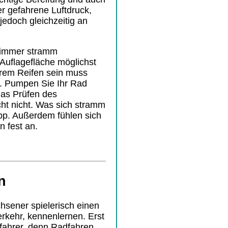
er gefahrene Luftdruck,
 jedoch gleichzeitig an
n immer stramm
 Auflagefläche möglichst
Ihrem Reifen sein muss
t.
Pumpen Sie Ihr Rad
Das Prüfen des
ht nicht. Was sich stramm
app. Außerdem fühlen sich
n fest an.
n
hsener spielerisch einen
rkehr, kennenlernen.
Erst
fahrer. denn Radfahren