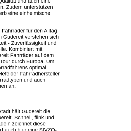
ualität und auch eine
n. Zudem unterstützen
erb eine einheimische
 Fahrräder für den Alltag
n Gudereit verstehen sich
eit - Zuverlässigkeit und
lle. Kombiniert mit
reit Fahrräder auf dem
 Tour durch Europa. Um
rradfahrens optimal
lefelder Fahrradhersteller
hrradtypen und auch
nen an.
tadt hält Gudereit die
ereit. Schnell, flink und
adeln zeichnet diese
rt auch hier eine StVZO-