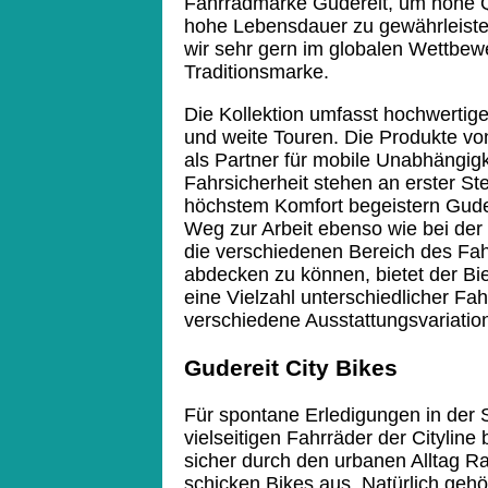
Fahrradmarke Gudereit, um hohe Q
hohe Lebensdauer zu gewährleiste
wir sehr gern im globalen Wettbew
Traditionsmarke.
Die Kollektion umfasst hochwertige
und weite Touren. Die Produkte vo
als Partner für mobile Unabhängigk
Fahrsicherheit stehen an erster Ste
höchstem Komfort begeistern Gude
Weg zur Arbeit ebenso wie bei der
die verschiedenen Bereich des Fah
abdecken zu können, bietet der Bie
eine Vielzahl unterschiedlicher Fa
verschiedene Ausstattungsvariatio
Gudereit City Bikes
Für spontane Erledigungen in der S
vielseitigen Fahrräder der Cityline b
sicher durch den urbanen Alltag R
schicken Bikes aus. Natürlich gehö