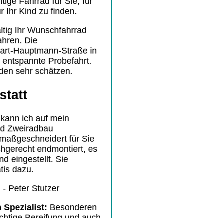
tige Fahrrad für Sie, für
r Ihr Kind zu finden.
ltig Ihr Wunschfahrrad
ahren. Die
hart-Hauptmann-Straße in
e entspannte Probefahrt.
nden sehr schätzen.
statt
kann ich auf mein
nd Zweiradbau
maßgeschneidert für Sie
gerecht endmontiert, es
nd eingestellt. Sie
tis dazu.
- Peter Stutzer
 Spezialist:
Besonderen
richtige Bereifung und auch